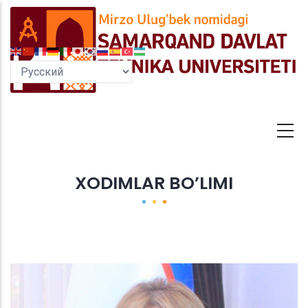
Перейти
к
основному
содержанию
XODIMLAR BO’LIMI