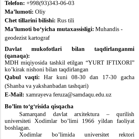
Telefon:
+998(
93
)
343
-
06
-
03
Ma’lumoti:
Oliy
Chet tillarini bilishi:
Rus tili
Ma’lumoti boʻyicha mutaxassisligi:
Muhandis -
geodezist kartograf
Davlat mukofotlari bilan taqdirlanganmi
(qanaqa):
MDH miqiyosida tashkil etilgan “YURT IFTIXORI”
ko’kirak nishoni bilan taqdirlangan
Qabul vaqti:
Har kuni 08-
3
0 dan 17-
3
0 gacha
(Shanba
va
yakshanbadan tashqari)
E-Mail:
xamrayeva feruza@samdaqu.edu.uz
Bo’lim toʻgʻrisida qisqacha
Samarqand davlat arxitektura – qurilish
universiteti Xodimlar bo’limi
1966 yildan faoliyat
boshlagan
.
Xodimlar bo’limida universitet rektori