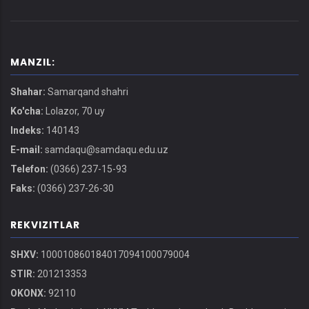
MANZIL:
Shahar:
Samarqand shahri
Ko'cha:
Lolazor, 70 uy
Indeks:
140143
E-mail:
samdaqu@samdaqu.edu.uz
Telefon:
(0366) 237-15-93
Faks:
(0366) 237-26-30
REKVIZITLAR
SHXV:
100010860184017094100079004
STIR:
201213353
OKONX:
92110