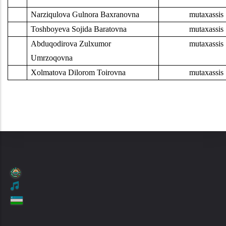
.
Narziqulova Gulnora Baxranovna
mutaxassis
.
Toshboyeva Sojida Baratovna
mutaxassis
.
Abduqodirova Zulxumor
mutaxassis
Umrzoqovna
.
Xolmatova Dilorom Toirovna
mutaxassis