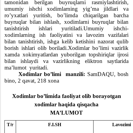
tamonidan berilgan buyruqlarni rasmiylashtirish,
umumiy ishchi xodimlarning yig’ma jildlari va
ro’yxatlari yuritish, bo’limda chiqarilgan barcha
buyruqlar bilan ishlash, xodimlarni buyruqlar bilan
tanishtirish ishlari yuritiladi.Umumiy ishchi-
xodimlarning ish faoliyatini va lavozim vazifalari
bilan tanishtirish, ishga kelib ketishini nazorat qulib
borish ishlari olib boriladi.Xodimlar bo’limi vazirlik
xamda xokimyatlardan yuborilgan topshiriqlar ijrosi
bilan ishlaydi va vazirlikning eliktron saytlarida
ma’lumot
yuritadi.
Xodimlar bo’limi
manzili:
SamDAQU, bosh
bino, 2 qavat, 218 xona
Xodimlar bo’limida faoliyat olib borayotgan
xodimlar haqida qisqacha
MA’LUMOT
T/r
F.I.SH
Lavozimi