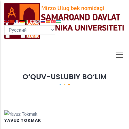
Перейти
к
основному
содержанию
O‘QUV-USLUBIY BO‘LIM
YAVUZ TOKMAK