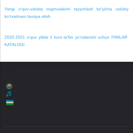
Yangi o'quv-uslubiy majmualarini tayyorlash bo'yicha uslubiy
ko'rsatmani tavsiya etish
2020-2021 oʻquv yilida 1 kurs taʼlim yoʻnalarishi uchun FANLAR
KATALOGI