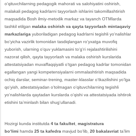
o‘qituvchilarning pedagogik mahorati va salohiyatini oshirish,
malakali pedagog kadrlarni tayyorlash ishlarini takomillashtirish
maqsadida Bosh ilmiy-metodik markaz va tayanch OTMlarda
tashkil etilgan
malaka oshirish va qayta tayyorlash mintaqaviy
markazlariga
yuboriladigan pedagog kadrlarni tegishli yo‘nalishlar
bo‘yicha vazirlik tomonidan tasdiqlangan ro‘yxatga muvofiq
yuborish, ularning o‘quv yuklamasini to‘g‘ri rejalashtirilishini
nazorat qilish, qayta tayyorlash va malaka oshirish kurslarida
attestatsiyadan muvaffaqqiyatli o‘tgan pedagog kadrlar tomonidan
egallangan yangi kompetensiyalarni ommalashtirish maqsadida
ochiq darslar, seminar-trening, master-klasslar o‘tkazilishini yo‘lga
qo‘yish, attestatsiyadan o‘tolmagan o‘qituvchilarning tegishli
yo‘nalishlarda qaytadan kurslarda o‘qishi va attestatsiyada ishtirok
etishini ta’minlash bilan shug‘ullanadi.
Hozirgi kunda institutda
4 ta fakultet
,
magistratura
bo‘limi
hamda
25 ta kafedra
mavjud bo‘lib,
20 bakalavriat
ta’lim