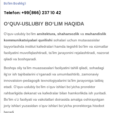
Bo‘lim Boshlig‘i
Telefon: +99(866) 237 10 42
O‘QUV-USLUBIY BO‘LIM HAQIDA
O‘quv-uslubiy bo‘lim
arxitektura, shaharsozlik
va
muhandislik
kommunikatsiyalari qurilishi
sohalari uchun mutaxassislar
tayyorlashda institut kafedralari hamda tegishli bo‘lim va xizmatlar
faoliyatini muvofiqlashtiradi, ta’lim jarayonini rejalashtiradi, nazorat
qiladi va boshqaradi.
Boshqa oliy ta’lim muassasalari faoliyatini tahlil qiladi, sohadagi
ilg‘or ish tajribalarini o‘rganadi va umumlashtirib, zamonaviy
innovatsion-pedagogik texnologiyalarini ta’lim jarayoniga tatbiq
etadi. O‘quv-uslubiy bo‘lim o‘quv ishlari bo‘yicha prorektor
rahbarligida dekanat va kafedralar bilan hamkorlikda ish yuritadi.
Bo‘lim o‘z faoliyati va vakolatlari doirasida amalga oshirayotgan
joriy ishlari yuzasidan o‘quv ishlari bo‘yicha prorektorga hisobot
beradi.