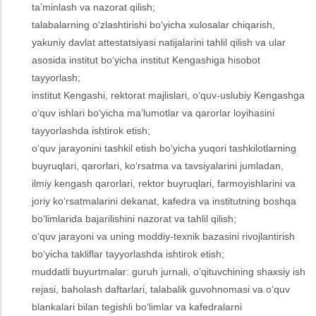
ta’minlash va nazorat qilish;
talabalarning o‘zlashtirishi bo‘yicha xulosalar chiqarish,
yakuniy davlat attestatsiyasi natijalarini tahlil qilish va ular
asosida institut bo‘yicha institut Kengashiga hisobot
tayyorlash;
institut Kengashi, rektorat majlislari, o‘quv-uslubiy Kengashga
o‘quv ishlari bo‘yicha ma’lumotlar va qarorlar loyihasini
tayyorlashda ishtirok etish;
o‘quv jarayonini tashkil etish bo‘yicha yuqori tashkilotlarning
buyruqlari, qarorlari, ko‘rsatma va tavsiyalarini jumladan,
ilmiy kengash qarorlari, rektor buyruqlari, farmoyishlarini va
joriy ko‘rsatmalarini dekanat, kafedra va institutning boshqa
bo‘limlarida bajarilishini nazorat va tahlil qilish;
o‘quv jarayoni va uning moddiy-texnik bazasini rivojlantirish
bo‘yicha takliflar tayyorlashda ishtirok etish;
muddatli buyurtmalar: guruh jurnali, o‘qituvchining shaxsiy ish
rejasi, baholash daftarlari, talabalik guvohnomasi va o‘quv
blankalari bilan tegishli bo‘limlar va kafedralarni