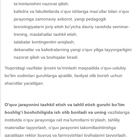
ta’minlanishini nazorat qilish;
kafedra va fakultetlarda o‘quv ishlariga mas’ullar bilan o‘quv
jarayoniga zamonaviy axborot, yangi pedagogik
texnologiyalarni joriy etish bo‘yicha davriy ravishda seminar-
trening, maslahatlar tashkil etish;
talabalar kontingentini aniqlash;
dekanatlar va kafedralarning yangi o‘quv yiliga tayyorgarligini
nazorat qilish va boshqalar kiradi.
Yuqoridagi vazifalar ijrosini ta’minlash maqsadida o‘quv-uslubiy
bo‘lim xodimlari guruhlarga ajratilib, faoliyat olib borish uchun
sharoitlar yaratilgan.
O‘quv jarayonini tashkil etish va tahlil etish guruhi
bo‘lim
boshlig‘i boshchiligida
ish olib boriladi va uning
vazifalariga
institutda o‘quv jarayoniga oid ma’lumotlarni to‘plash, tahliliy
materiallar tayyorlash, o‘quv jarayonini takomillashtirishga
qaratilgan rektor buyruq va farmoyishlari loyihalarini tayyorlash,