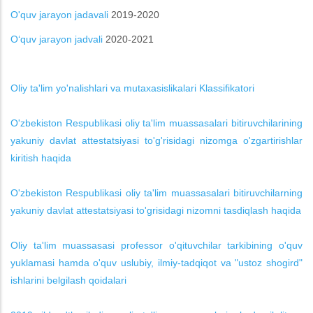
O'quv jarayon jadavali
2019-2020
O‘quv jarayon jadvali
2020-2021
Oliy ta'lim yo'nalishlari va mutaxasislikalari Klassifikatori
O'zbekiston Respublikasi oliy ta'lim muassasalari bitiruvchilarining
yakuniy davlat attestatsiyasi to'g'risidagi nizomga o'zgartirishlar
kiritish haqida
O'zbekiston Respublikasi oliy ta'lim muassasalari bitiruvchilarning
yakuniy davlat attestatsiyasi to'grisidagi nizomni tasdiqlash haqida
Oliy ta'lim muassasasi professor o'qituvchilar tarkibining o'quv
yuklamasi hamda o'quv uslubiy, ilmiy-tadqiqot va "ustoz shogird"
ishlarini belgilash qoidalari