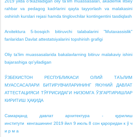
2019 yilda o'tkaziladigan oliy ta'lim muassasalari, akademik litsey
rahbar va pedagog kadrlarini qayta tayyorlash va malakasini
oshirish kurslari rejasi hamda tinglovchilar kontingentini tasdiqlash
Arxitektura 5-bosqich bitiruvchi talabalarini "Mutaxassislik"
fanlaridan Davlat attestatsiyalarini topshirish grafigi
Oliy ta'lim muassasalarida bakalavlarning bitiruv malakaviy ishini
bajarashiga qo'yiladigan
ЎЗБЕКИСТОН РЕСПУБЛИКАСИ ОЛИЙ ТАЪЛИМ
МУАССАСАЛАРИ БИТИРУВЧИЛАРИНИНГ ЯКУНИЙ ДАВЛАТ
АТТЕСТАЦИЯСИ ТЎҒРИСИДАГИ НИЗОМГА ЎЗГАРТИРИШЛАР
КИРИТИШ ҲАҚИДА
Самарқанд давлат архитектура - қурилиш
институти кенгашининг 2019 йил 9 июль 8 сон қароридан к ў ч
и р м а