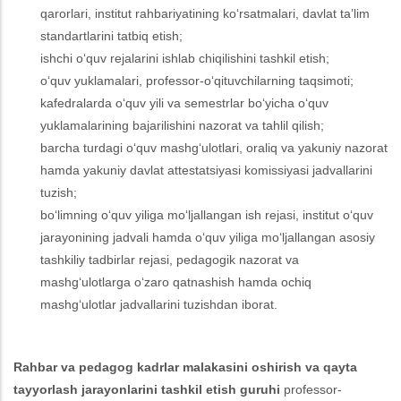
qarorlari, institut rahbariyatining ko‘rsatmalari, davlat ta’lim
standartlarini tatbiq etish;
ishchi o‘quv rejalarini ishlab chiqilishini tashkil etish;
o‘quv yuklamalari, professor-o‘qituvchilarning taqsimoti;
kafedralarda o‘quv yili va semestrlar bo‘yicha o‘quv
yuklamalarining bajarilishini nazorat va tahlil qilish;
barcha turdagi o‘quv mashg‘ulotlari, oraliq va yakuniy nazorat
hamda yakuniy davlat attestatsiyasi komissiyasi jadvallarini
tuzish;
bo‘limning o‘quv yiliga mo‘ljallangan ish rejasi, institut o‘quv
jarayonining jadvali hamda o‘quv yiliga mo‘ljallangan asosiy
tashkiliy tadbirlar rejasi, pedagogik nazorat va
mashg‘ulotlarga o‘zaro qatnashish hamda ochiq
mashg‘ulotlar jadvallarini tuzishdan iborat.
Rahbar va pedagog kadrlar malakasini oshirish va qayta
tayyorlash
jarayonlarini tashkil etish guruhi
p
rofessor-