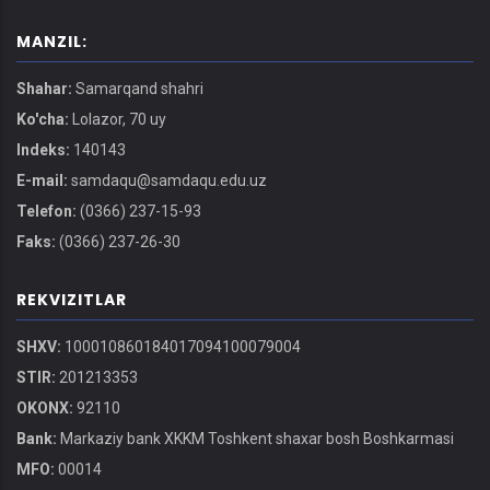
MANZIL:
Shahar:
Samarqand shahri
Ko'cha:
Lolazor, 70 uy
Indeks:
140143
E-mail:
samdaqu@samdaqu.edu.uz
Telefon:
(0366) 237-15-93
Faks:
(0366) 237-26-30
REKVIZITLAR
SHXV:
100010860184017094100079004
STIR:
201213353
OKONX:
92110
Bank:
Markaziy bank XKKM Toshkent shaxar bosh Boshkarmasi
MFO:
00014