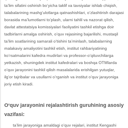
ta’lim sifatini oshirish bo‘yicha taklif va tavsiyalar ishlab chiqish,
talabalarining mashg‘ulotlarga qatnashishlari, o‘zlashtirish darajasi
borasida ma’lumotlarni to‘plash, ularni tahlil va nazorat qilish,
davlat attestatsiya komissiyalari faoliyatini tashkil etishga doir
tadbirlarni amalga oshirish, o‘quv rejasining bajarilishi, mustaqil
ta’lim soatlarining samarali o‘tishini ta’minlash, talabalarning
malakaviy amaliyotini tashkil etish, institut rahbariyatining
ko‘rsatmalarini kafedra mudirlari va professor-o‘qituvchilarga
yetkazish, shuningdek institut kafedralari va boshqa OTMlarda
o‘quv jarayonini tashkil qilish masalalarida erishilgan yutuqlar,
ilg‘or tajribalar va usullarni o‘rganish va institut o‘quv jarayoniga
joriy etish kiradi.
O‘quv jarayonini rejalashtirish guruhining asosiy
vazifasi:
ta’lim jarayoniga amaldagi o‘quv rejalari, institut Kengashi