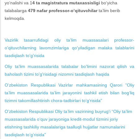
yo‘nalishi va 1
4 ta magistratura mutaxassisligi
bo‘yicha
talabalarga
479 nafar professor-o‘qituvchilar
ta’lim berib
kelmoqda.
Vazirlik tasarrufidagi oliy ta'lim muassasalari professor-
o'qituvchilarning lavomzimlariga qo'yiladigan malaka talablarini
tasdiqlash to'g'risida
Oliy ta'lim muassasalarida talabalar bo'limini nazorat qilish va
baholash tizimi to'g'risidagi nizomni tasdiqlash haqida
O‘zbekiston Respublikasi Vazirlar mahkamasining Qarori “Oliy
ta’lim muassasalarida ta’lim jarayonini tashkil etish bilan bog‘liq
tizimni takomillashtirish chora-tadbirlari to‘g‘risida"
O‘zbekiston Respublikasi Oliy ta’lim vazirining buyrug‘i “Oliy ta’lim
muassasalarida o‘quv jarayoniga kredit-modul tizmini joriy
etishning tashkiliy masalalariga taalluqli hujjatlar namunalarini
tasdiqlash to‘g‘risida"