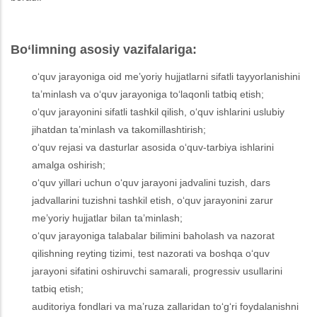
Bo‘limning asosiy vazifalariga:
o‘quv jarayoniga oid me’yoriy hujjatlarni sifatli tayyorlanishini
ta’minlash va o‘quv jarayoniga to‘laqonli tatbiq etish;
o‘quv jarayonini sifatli tashkil qilish, o‘quv ishlarini uslubiy
jihatdan ta’minlash va takomillashtirish;
o‘quv rejasi va dasturlar asosida o‘quv-tarbiya ishlarini
amalga oshirish;
o‘quv yillari uchun o‘quv jarayoni jadvalini tuzish, dars
jadvallarini tuzishni tashkil etish, o‘quv jarayonini zarur
me’yoriy hujjatlar bilan ta’minlash;
o‘quv jarayoniga talabalar bilimini baholash va nazorat
qilishning reyting tizimi, test nazorati va boshqa o‘quv
jarayoni sifatini oshiruvchi samarali, progressiv usullarini
tatbiq etish;
auditoriya fondlari va ma’ruza zallaridan to‘g‘ri foydalanishni