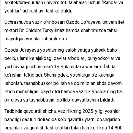
arxitektura-qurilish universiteti talabalari uchun “Rahbar va
yoshlar” uchrashuvi tashkil etildi.
Uchrashuvda vazir o‘rinbosari Ozoda Jo‘rayeva, universitet
rektori Dr. Chidem Turkyilmaz hamda shahrimizda tahsil
olayotgan yoshlar ishtirok etdi.
Ozoda Jo‘rayeva yoshlarning salohiyatiga yuksak baho
berib, ularni kelajakdagi davlat arboblari, bunyodkorlar va
yurt ravnaqi uchun mas’ul yetuk mutaxassislar sifatida
ko‘rishini ta’kidladi. Shuningdek, yoshlarga o‘z kuchiga
ishonish, tashabbuskor bo‘lish va doim izlanishda davom
etish muhimligini qayd etdi hamda vazirlik yoshlarning har
bir g‘oya va tashabbusini qo‘llab-quvvatlashini bildirdi.
Tadbirda qayd etilishicha, vazirlikning 2025-yilgi yoshlar
bandligi dasturi doirasida ko‘p qavatli uylarni boshqarish
organlari va qurilish tashkilotlari bilan hamkorlikda 14 800