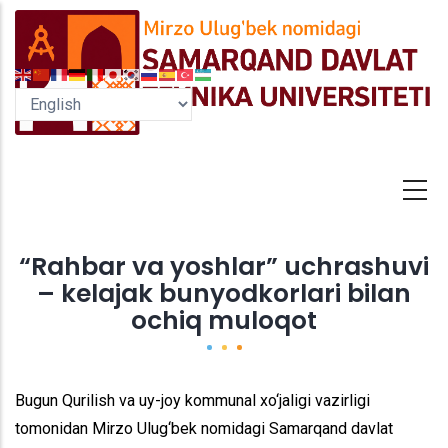
Skip
to
main
content
“Rahbar va yoshlar” uchrashuvi
– kelajak bunyodkorlari bilan
ochiq muloqot
Bugun Qurilish va uy-joy kommunal xo‘jaligi vazirligi
tomonidan Mirzo Ulug‘bek nomidagi Samarqand davlat