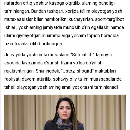
nafardan ortiq yoshlar kasbga o‘qitilib, ularning bandligi
ta’minlangan. Bundan tashqari, xorijda ta’lim olayotgan yosh
mutaxassislar bilan hamkorlikni kuchaytirish, sport-targ‘ibot
ishlari, yoshlarning jamiyatda munosib o‘rin egallashi hamda
ularni qiynayotgan muammolarga yechim topish borasida
tizimli ishlar olib borilmoqda.
Joriy yilda yosh mutaxassislarni “Sotsial lift” tamoyili
asosida lavozimda o‘stirish tizimi yo‘lga qo‘yilishi
rejalashtirilgan. Shuningdek, “Ustoz-shogird” maktablari
faoliyati davom ettirilib, sohaviy oliy ta’lim muassasalarida
tahsil olayotgan yoshlarning amaliyot o‘tashi ta’minlanadi.