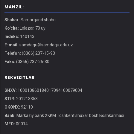
MANZIL:
Shahar:
Samarqand shahri
Ko'cha:
Lolazor, 70 uy
Indeks:
140143
E-mail:
samdaqu@samdaqu.edu.uz
Telefon:
(0366) 237-15-93
Faks:
(0366) 237-26-30
REKVIZITLAR
SHXV:
100010860184017094100079004
STIR:
201213353
OKONX:
92110
Bank:
Markaziy bank XKKM Toshkent shaxar bosh Boshkarmasi
MFO:
00014