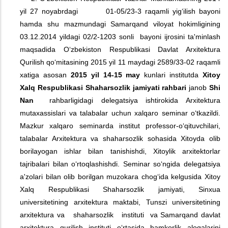
yil 27 noyabrdagi 01-05/23-3 raqamli yig‘ilish bayoni
hamda shu mazmundagi Samarqand viloyat hokimligining
03.12.2014 yildagi 02/2-1203 sonli bayoni ijrosini ta'minlash
maqsadida O‘zbekiston Respublikasi Davlat Arxitektura
Qurilish qo‘mitasining 2015 yil 11 maydagi 2589/33-02 raqamli
xatiga asosan
2015 yil 14-15 may
kunlari institutda
Xitoy
Xalq Respublikasi S
h
aharsozlik jamiyati rahbari
janob
S
h
i
Nan
rahbarligidagi delegatsiya ishtirokida Arxitektura
mutaxassislari va talabalar uchun xalqaro seminar o‘tkazildi.
Mazkur xalqaro seminarda institut professor-o‘qituvchilari,
talabalar Arxitektura va shaharsozlik sohasida Xitoyda olib
borilayogan ishlar bilan tanishishdi, Xitoylik arxitektorlar
tajribalari bilan o‘rtoqlashishdi. Seminar so‘ngida delegatsiya
a'zolari bilan olib borilgan muzokara chog‘ida kelgusida Xitoy
Xalq Respublikasi Shaharsozlik jamiyati, Sinxua
universitetining arxitektura maktabi, Tunszi universitetining
arxitektura va shaharsozlik instituti va Samarqand davlat
arxitektura qurilish instituti o‘rtasida hamkorlik aloqalarini