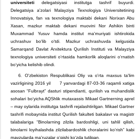
universiteti
delegatsiyasi institutga tashrif buyurdi.
Delegatsiya a'zolari Malayziya Texnologiya Universitetining
Innovatsiya, fan va texnologiya maktabi dekani Norixan Abu
Xasan, mazkur maktab dekani muovini Nor Ashikin binti
Muxammad Yusuv hamda institut ma'muriyati ishtirokida
uchrashuv bo‘lib o‘tdi. Mazkur uchrashuvda kelgusida
Samarqand Davlat Arxitektura Qurilish Instituti va Malayziya
texnologiya universiteti o‘rtasida hamkorlik aloqlarini o‘rnatish
bo‘yicha kelishib olindi.
6. O'zbekiston Respublikasi Oliy va o'rta maxsus ta'lim
vazirligining 2016 yil 7 yanvardagi 87-03-36 raqamli xatiga
asosan “Fulbrayt” dasturi stipendianti, qurilish va muhandislik
sohalari bo‘yicha AQShlik mutaxassis Mikael Gartnerning aprel
– may oylarida institutga tashrifi rejalashtirilgan. Mikael Gartner
tashrifi mobaynida institut Qurilish fakulteti bakalavr va magistr
talabalariga “Binolarning zilzila bardoshligi, uni tahlil qilish,
binolarni loyihalashda zilzilabardoshlik choralarini ko‘rish” kabi
mavzularda ma'ruzalar o‘qishi ko‘zda tutilgan.