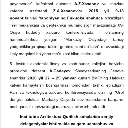
poydevorlar” kafedrasi dotsenti
A.Z.Xasanov
va mazkur
kafedra assistenti
Z.A.Xasanov
lar
2015
yil
9-13
noyabr
kunlari
Y
a
poniyaning Fukuoka shahri
da o‘tkazilgan
"Yer mexanikasi va geotexnika muhandisligi” mavzusidagi XV-
Osiyo hududiy xalqaro konferensiyada o‘zlarining
hammualliflikda yozgan “Markaziy Osiyodagi tarixiy
yodgorliklarga qisqa ta'sirli geotexnikani qo‘llash” mavzusidagi
ilmiy maqolasi bo‘yicha ma'ruzasi bilan ishtirok etdi.
5. Institut akademik litsey va kasb-hunar kollejlari bo‘yicha
prorektori dotsent
A.Gada
y
ev
Shveytsariyaning Jeneva
shahrida
2016 yil 27 – 29 yanvar
kunlari BMTning Halokat
xafvini kamaytirish boshqarmasi tomonidan tashkil etiladigan
Fan va texnologiya xalqaro konferensiyasida o‘zining “Orol
dengizi halokati: Markaziy Osiyoda suv resurslarini barqaror
boshqarish” mavzusidagi ma'ruzasi bilan ishtirok etdi.
Institutda
A
rxitektura-
Q
urilish sohalarida xorijiy
delegatsiyalar ishtirokida xalqaro uchrashuv va