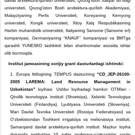
davlat arxitektura-qurilish universiteti, Qozog‘iston Xalqlar do‘stligi
universiteti, Qozog‘iston Bosh arxitektura-qurilish Akademiyasi,
Malayziyaning Perlis Universiteti, Koreyaning Kemyong
universiteti, Xongik universiteti, Xitoy Xalq Respublikasining
Harbin muhandislik universiteti, Italiyaning Sansone (Sansone srl)
kompaniyasi, Germaniyaning “KNAUF” kompaniyasi va BMTga
qarashli YUNESKO tashkiloti bilan shartnomalar asosida ishlar
olib bormoqda.
Institut jamoasining xorijiy grant dasturlardagi ishtiroki:
1. Evropa Ittifoqining TEMPUS dasturining
“CD_JEP-26100-
2005 LAREMA: Land Resource Management in
Uzbekistan”
loyihasi. Ushbu loyihadagi hamkor OTMlari -
Qirollik texnologiya instituti (Shvetsiya), Xelsinki Texnologiya
Universiteti (Finlandiya), Lyublyana Universiteti (Sloveniya),
Mari Davlat Texnika Universiteti (Rossiya Federatsiyasi) va
O‘zbekistondan Toshkent irrigatsiya va melioratsiya instituti,
Samarqand davlat arxitektura-qurilish instituti. Mazkur loyiha
doirasida institutdan 10 nafar professor-o'qituvchilar xorijiy