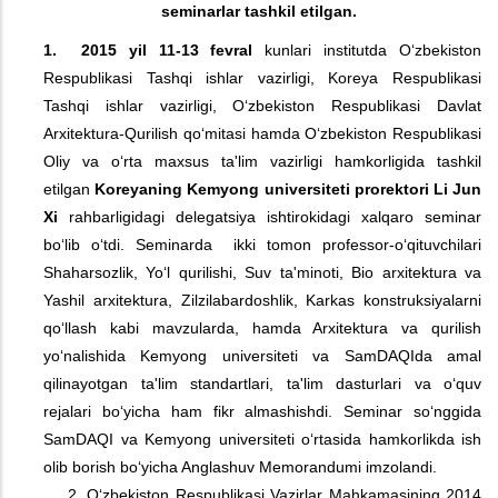
seminarlar tashkil etilgan.
1. 2015 yil 11-13 fevral
kunlari institutda O‘zbekiston
Respublikasi Tashqi ishlar vazirligi, Koreya Respublikasi
Tashqi ishlar vazirligi, O‘zbekiston Respublikasi Davlat
Arxitektura-Qurilish qo‘mitasi hamda O‘zbekiston Respublikasi
Oliy va o‘rta maxsus ta'lim vazirligi hamkorligida tashkil
etilgan
Koreyaning Kemyong universiteti prorektori Li Jun
Xi
rahbarligidagi delegatsiya ishtirokidagi xalqaro seminar
bo‘lib o‘tdi. Seminarda ikki tomon professor-o‘qituvchilari
Shaharsozlik, Yo‘l qurilishi, Suv ta'minoti, Bio arxitektura va
Yashil arxitektura, Zilzilabardoshlik, Karkas konstruksiyalarni
qo‘llash kabi mavzularda, hamda Arxitektura va qurilish
yo‘nalishida Kemyong universiteti va SamDAQIda amal
qilinayotgan ta'lim standartlari, ta'lim dasturlari va o‘quv
rejalari bo‘yicha ham fikr almashishdi. Seminar so‘nggida
SamDAQI va Kemyong universiteti o‘rtasida hamkorlikda ish
olib borish bo‘yicha Anglashuv Memorandumi imzolandi.
2. O‘zbekiston Respublikasi Vazirlar Mahkamasining 2014