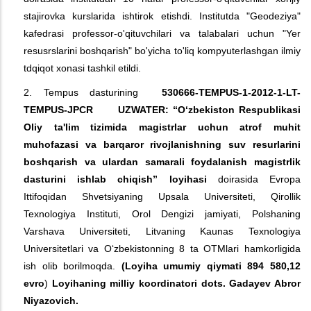
stajirovka kurslarida ishtirok etishdi. Institutda "Geodeziya"
kafedrasi professor-o'qituvchilari va talabalari uchun "Yer
resusrslarini boshqarish" bo'yicha to'liq kompyuterlashgan ilmiy
tdqiqot xonasi tashkil etildi.
2. Tempus dasturining
530666-TEMPUS-1-2012-1-LT-
TEMPUS-JPCR UZWATER: “O‘zbekiston Respublikasi
Oliy ta'lim tizimida magistrlar uchun atrof muhit
muhofazasi va barqaror rivojlanishning suv resurlarini
boshqarish va ulardan samarali foydalanish magistrlik
dasturini ishlab chiqish”
loyihasi
doirasida Evropa
Ittifoqidan Shvetsiyaning Upsala Universiteti, Qirollik
Texnologiya Instituti, Orol Dengizi jamiyati, Polshaning
Varshava Universiteti, Litvaning Kaunas Texnologiya
Universitetlari va O‘zbekistonning 8 ta OTMlari hamkorligida
ish olib borilmoqda.
(Loyiha umumiy qiymati
894 580,12
evro
)
Loyihaning milliy koordinatori dots. Gada
y
ev Abror
Niyazovich.