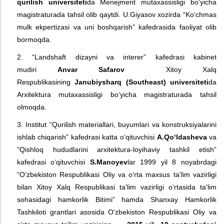
qurilish universiteti
da Menejment mutaxassisligi bo‘yicha
magistraturada tahsil olib qaytdi. U.Giyasov xozirda “Ko‘chmas
mulk ekpertizasi va uni boshqarish” kafedrasida faoliyat olib
bormoqda.
2. “Landshaft dizayni va interer” kafedrasi kabinet
mudiri
Anvar Safarov
Xitoy Xalq
Respublikasining
Janubiysharq (Southeast) universiteti
da
Arxitektura mutaxassisligi bo‘yicha magistraturada tahsil
olmoqda.
3. Institut “Qurilish materiallari, buyumlari va konstruksiyalarini
ishlab chiqarish” kafedrasi katta o‘qituvchisi
A.Qo‘ldasheva
va
“Qishloq hududlarini arxitektura-loyihaviy tashkil etish”
kafedrasi o‘qituvchisi
S.Mano
y
ev
lar 1999 yil 8 noyabrdagi
“O‘zbekiston Respublikasi Oliy va o‘rta maxsus ta'lim vazirligi
bilan Xitoy Xalq Respublikasi ta'lim vazirligi o‘rtasida ta'lim
sohasidagi hamkorlik Bitimi” hamda Shanxay Hamkorlik
Tashkiloti grantlari asosida O‘zbekiston Respublikasi Oliy va