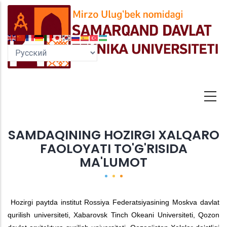
Перейти
к
основному
содержанию
SAMDAQINING HOZIRGI XALQARO
FAOLOYATI TO'G'RISIDA
MA'LUMOT
Hozirgi paytda institut Rossiya Federatsiyasining Moskva davlat
qurilish universiteti, Xabarovsk Tinch Okeani Universiteti, Qozon