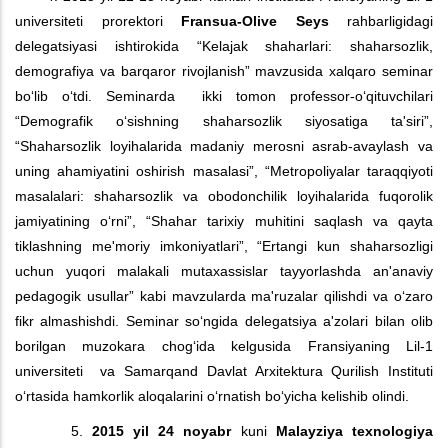
universiteti prorektori
Fransua-Olive Seys
rahbarligidagi
delegatsiyasi ishtirokida “Kelajak shaharlari: shaharsozlik,
demografiya va barqaror rivojlanish” mavzusida xalqaro seminar
bo‘lib o‘tdi. Seminarda ikki tomon professor-o‘qituvchilari
“Demografik o‘sishning shaharsozlik siyosatiga ta'siri”,
“Shaharsozlik loyihalarida madaniy merosni asrab-avaylash va
uning ahamiyatini oshirish masalasi”, “Metropoliyalar taraqqiyoti
masalalari: shaharsozlik va obodonchilik loyihalarida fuqorolik
jamiyatining o‘rni”, “Shahar tarixiy muhitini saqlash va qayta
tiklashning me'moriy imkoniyatlari”, “Ertangi kun shaharsozligi
uchun yuqori malakali mutaxassislar tayyorlashda an'anaviy
pedagogik usullar” kabi mavzularda ma'ruzalar qilishdi va o‘zaro
fikr almashishdi. Seminar so‘ngida delegatsiya a'zolari bilan olib
borilgan muzokara chog‘ida kelgusida Fransiyaning Lil-1
universiteti va Samarqand Davlat Arxitektura Qurilish Instituti
o‘rtasida hamkorlik aloqalarini o‘rnatish bo‘yicha kelishib olindi.
5.
2015 yil 24 noyabr
kuni
Malayziya texnologiya