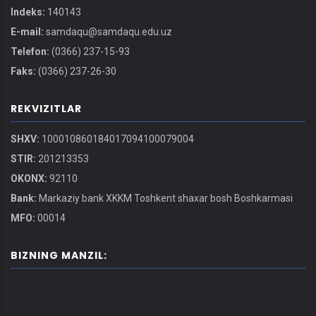
Indeks:
140143
E-mail:
samdaqu@samdaqu.edu.uz
Telefon:
(0366) 237-15-93
Faks:
(0366) 237-26-30
REKVIZITLAR
SHXV:
100010860184017094100079004
STIR:
201213353
OKONX:
92110
Bank:
Markaziy bank XKKM Toshkent shaxar bosh Boshkarmasi
MFO:
00014
BIZNING MANZIL: