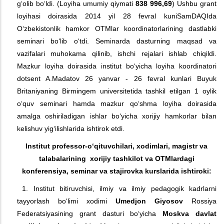
g‘olib bo‘ldi. (Loyiha umumiy qiymati
838 996,69
) Ushbu grant
loyihasi doirasida 2014 yil 28 fevral kuniSamDAQIda
O‘zbekistonlik hamkor OTMlar koordinatorlarining dastlabki
seminari bo‘lib o‘tdi. Seminarda dasturning maqsad va
vazifalari muhokama qilinib, ishchi rejalari ishlab chiqildi.
Mazkur loyiha doirasida institut bo‘yicha loyiha koordinatori
dotsent A.Madatov 26 yanvar - 26 fevral kunlari Buyuk
Britaniyaning Birmingem universitetida tashkil etilgan 1 oylik
o‘quv seminari hamda mazkur qo‘shma loyiha doirasida
amalga oshiriladigan ishlar bo‘yicha xorijiy hamkorlar bilan
kelishuv yig‘ilishlarida ishtirok etdi.
Institut professor-o‘qituvchilari, xodimlari, magistr va
talabalarining xorijiy
tashkilot va
OTMlardagi
konferensiya, seminar va stajirovka kurslarida ishtiroki:
1. Institut bitiruvchisi, ilmiy va ilmiy pedagogik kadrlarni
tayyorlash bo‘limi xodimi
Umedjon Giyosov
Rossiya
Federatsiyasining grant dasturi bo‘yicha
Moskva davlat