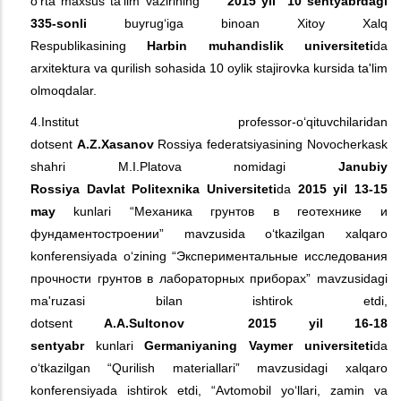
o‘rta maxsus ta'lim vazirining
2015 yil 10 sentyabrdagi
335-sonli
buyrug‘iga binoan Xitoy Xalq
Respublikasining
Harbin muhandislik universiteti
da
arxitektura va qurilish sohasida 10 oylik stajirovka kursida ta'lim
olmoqdalar.
4.Institut professor-o‘qituvchilaridan
dotsent
A.Z.Xasanov
Rossiya federatsiyasining Novocherkask
shahri M.I.Platova nomidagi
Janubiy
Rossiya
D
avlat
P
olitexnika
U
niversiteti
da
2015 yil 13-15
may
kunlari “Механика грунтов в геотехнике и
фундаментостроении” mavzusida o‘tkazilgan xalqaro
konferensiyada o‘zining “Экспериментальные исследования
прочности грунтов в лабораторных приборах” mavzusidagi
ma'ruzasi bilan ishtirok etdi,
dotsent
A.A.Sultonov
2015
yil
16-18
sentyabr
kunlari
Germaniyaning Vaymer universiteti
da
o‘tkazilgan “Qurilish materiallari” mavzusidagi xalqaro
konferensiyada ishtirok etdi, “Avtomobil yo‘llari, zamin va