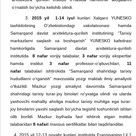
o‘rnatish bo‘yicha kelishib olindi.
3.
2015 yil 1-14 iyul
kunlari Xalqaro YUNESKO
tashkilotining O‘zbekistondagi vakolatxonasi hamda
Samarqand davlat arxitektura-qurilish institutining “Tarixiy
markazlarni saqlash va boshqarish” YUNESKO kafedrasi
hamkorligida Samarqand davlat arxitektura-qurilish
institutida
8 nafar
xorijiy talabalar,
3 nafar
xorijiy ekspertlar
hamda institut
3 nafar
professor-o‘qituvchilari,
11
nafar
talabalari ishtirokida “Samarqand shahridagi tarixiy
hududlarni o‘rganish” mavzusida yozgi maktab ilmiy amaliyoti
o‘tkazildi. Mazkur yozgi amaliyot davomida Samarqand
shahridagi tarixiy turar-joy binolari ro'yxatga olindi va ularda
yashovchi mahalliy aholiga mazkur tarixiy muhitga ega turar-
joy binolarini yaxshi saqlash bo‘yicha tegishli tushuntirish ishlari
olib borildi. Mazkur loyihada faol ishtirok etgan institut
talabaridan
8 nafari
maxsus sertifikatlar bilan taqdirlandilar.
4. 2015 yil 12-13 noyabr kunlari institutda Fransiyaning Lil 1