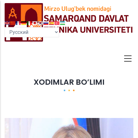
Перейти
к
основному
содержанию
XODIMLAR BO’LIMI