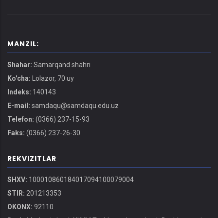
MANZIL:
Shahar:
Samarqand shahri
Ko'cha:
Lolazor, 70 uy
Indeks:
140143
E-mail:
samdaqu@samdaqu.edu.uz
Telefon:
(0366) 237-15-93
Faks:
(0366) 237-26-30
REKVIZITLAR
SHXV:
100010860184017094100079004
STIR:
201213353
OKONX:
92110