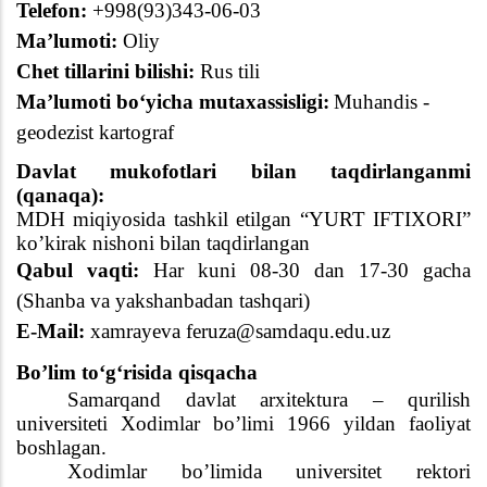
Telefon:
+998(
93
)
343
-
06
-
03
Ma’lumoti:
Oliy
Chet tillarini bilishi:
Rus tili
Ma’lumoti boʻyicha mutaxassisligi:
Muhandis -
geodezist kartograf
Davlat mukofotlari bilan taqdirlanganmi
(qanaqa):
MDH miqiyosida tashkil etilgan “YURT IFTIXORI”
ko’kirak nishoni bilan taqdirlangan
Qabul vaqti:
Har kuni 08-
3
0 dan 17-
3
0 gacha
(Shanba
va
yakshanbadan tashqari)
E-Mail:
xamrayeva feruza@samdaqu.edu.uz
Bo’lim toʻgʻrisida qisqacha
Samarqand davlat arxitektura – qurilish
universiteti Xodimlar bo’limi
1966 yildan faoliyat
boshlagan
.
Xodimlar bo’limida universitet rektori