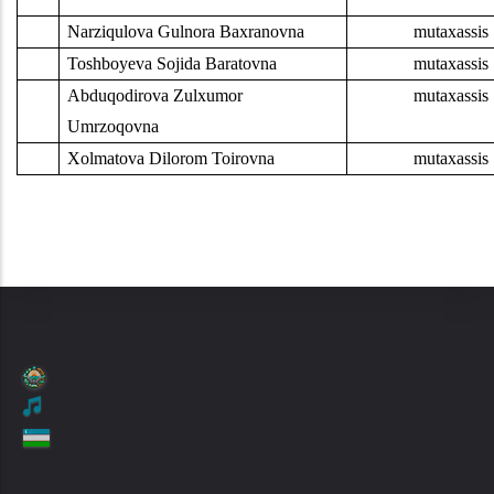
.
Narziqulova Gulnora Baxranovna
mutaxassis
.
Toshboyeva Sojida Baratovna
mutaxassis
.
Abduqodirova Zulxumor
mutaxassis
Umrzoqovna
.
Xolmatova Dilorom Toirovna
mutaxassis