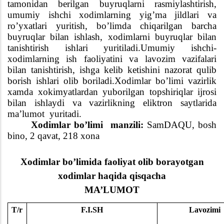
tamonidan berilgan buyruqlarni rasmiylashtirish,
umumiy ishchi xodimlarning yig’ma jildlari va
ro’yxatlari yuritish, bo’limda chiqarilgan barcha
buyruqlar bilan ishlash, xodimlarni buyruqlar bilan
tanishtirish ishlari yuritiladi.Umumiy ishchi-
xodimlarning ish faoliyatini va lavozim vazifalari
bilan tanishtirish, ishga kelib ketishini nazorat qulib
borish ishlari olib boriladi.Xodimlar bo’limi vazirlik
xamda xokimyatlardan yuborilgan topshiriqlar ijrosi
bilan ishlaydi va vazirlikning eliktron saytlarida
ma’lumot
yuritadi.
Xodimlar bo’limi
manzili:
SamDAQU, bosh
bino, 2 qavat, 218 xona
Xodimlar bo’limida faoliyat olib borayotgan
xodimlar haqida qisqacha
MA’LUMOT
T/r
F.I.SH
Lavozimi