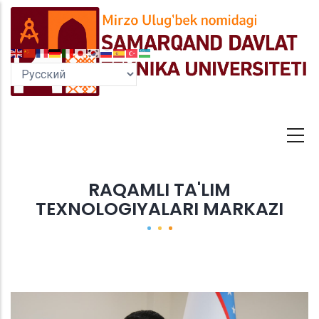
Перейти
к
основному
содержанию
RAQAMLI TA'LIM
TEXNOLOGIYALARI MARKAZI