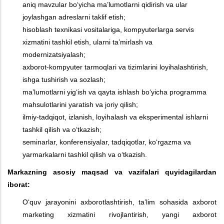
aniq mavzular bo‘yicha ma’lumotlarni qidirish va ular
joylashgan adreslarni taklif etish;
hisoblash texnikasi vositalariga, kompyuterlarga servis
xizmatini tashkil etish, ularni ta’mirlash va
modernizatsiyalash;
axborot-kompyuter tarmoqlari va tizimlarini loyihalashtirish,
ishga tushirish va sozlash;
ma’lumotlarni yig‘ish va qayta ishlash bo‘yicha programma
mahsulotlarini yaratish va joriy qilish;
ilmiy-tadqiqot, izlanish, loyihalash va eksperimental ishlarni
tashkil qilish va o‘tkazish;
seminarlar, konferensiyalar, tadqiqotlar, ko‘rgazma va
yarmarkalarni tashkil qilish va o‘tkazish.
Markazning asosiy maqsad va vazifalari quyidagilardan
iborat:
O‘quv jarayonini axborotlashtirish, ta’lim sohasida axborot
marketing xizmatini rivojlantirish, yangi axborot