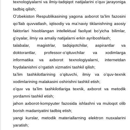
texnologiyalarni va ilmiy-tadqiqot natijalarini o‘quv jarayoniga
tadbiq qilish;
O‘zbekiston Respublikasining yagona axborot ta’lim fazosini
qo‘llab quvvatlash, iqtisodiy va ma’naviy tiklanishning asosiy
faktorlari hisoblangan intellektual faoliyat bo‘yicha bilimlar,
g‘oyalar, ilmiy va amaliy natijalarni erkin ayriboshlash;
talabalar, magistrlar, tadqiqotchilar, aspirantlar va
doktorantlar, professor-o‘qituvchilar va xodimlarga
informatika va axborot texnologiyalarni, internetdan
foydalanishni o‘rgatish xizmatini tashkil qilish;
ta’lim tashkilotlarining o‘qituvchi, ilmiy va o‘quv-texnik
xodimlarining malakasini oshirishni tashkil etish;
o‘quv va ta’lim tashkilotlariga texnik, axborot va metodik
yordamni tashkil etish;
jahon axborot-kompyuter fazosida ishlashni va muloqot olib
borish madaniyatini tadbiq etish;
yangi kurslar, metodik materiallarning elektron nusxalarini
yaratish;