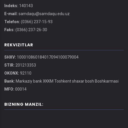
Indeks:
140143
E-mail:
samdaqu@samdaqu.edu.uz
Telefon:
(0366) 237-15-93
Faks:
(0366) 237-26-30
REKVIZITLAR
SHXV:
100010860184017094100079004
STIR:
201213353
OKONX:
92110
Bank:
Markaziy bank XKKM Toshkent shaxar bosh Boshkarmasi
MFO:
00014
BIZNING MANZIL: