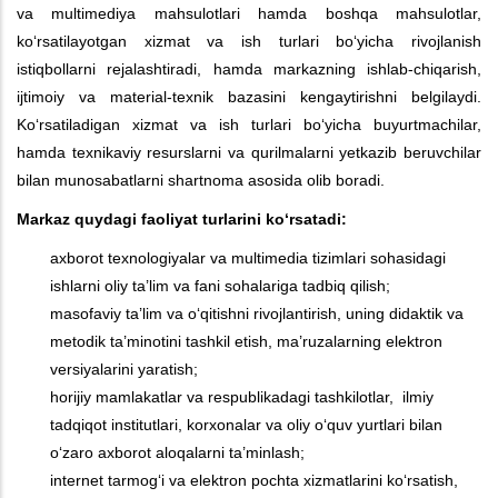
va multimediya mahsulotlari hamda boshqa mahsulotlar,
ko‘rsatilayotgan xizmat va ish turlari bo‘yicha rivojlanish
istiqbollarni rejalashtiradi, hamda markazning ishlab-chiqarish,
ijtimoiy va material-texnik bazasini kengaytirishni belgilaydi.
Ko‘rsatiladigan xizmat va ish turlari bo‘yicha buyurtmachilar,
hamda texnikaviy resurslarni va qurilmalarni yetkazib beruvchilar
bilan munosabatlarni shartnoma asosida olib boradi.
Markaz quydagi faoliyat turlarini ko‘rsatadi:
axborot texnologiyalar va multimedia tizimlari sohasidagi
ishlarni oliy ta’lim va fani sohalariga tadbiq qilish;
masofaviy ta’lim va o‘qitishni rivojlantirish, uning didaktik va
metodik ta’minotini tashkil etish, ma’ruzalarning elektron
versiyalarini yaratish;
horijiy mamlakatlar va respublikadagi tashkilotlar, ilmiy
tadqiqot institutlari, korxonalar va oliy o‘quv yurtlari bilan
o‘zaro axborot aloqalarni ta’minlash;
internet tarmog‘i va elektron pochta xizmatlarini ko‘rsatish,