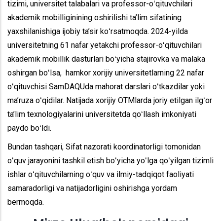
tizimi, universitet talabalari va professor-oʻqituvchilari
akademik mobilliginining oshirilishi ta’lim sifatining
yaxshilanishiga ijobiy ta’sir koʻrsatmoqda. 2024-yilda
universitetning 61 nafar yetakchi professor-oʻqituvchilari
akademik mobillik dasturlari boʻyicha stajirovka va malaka
oshirgan boʻlsa, hamkor xorijiy universitetlarning 22 nafar
oʻqituvchisi SamDAQUda mahorat darslari oʻtkazdilar yoki
ma’ruza oʻqidilar. Natijada xorijiy OTMlarda joriy etilgan ilgʻor
ta’lim texnologiyalarini universitetda qoʻllash imkoniyati
paydo boʻldi.
Bundan tashqari, Sifat nazorati koordinatorligi tomonidan
oʻquv jarayonini tashkil etish boʻyicha yoʻlga qoʻyilgan tizimli
ishlar oʻqituvchilarning oʻquv va ilmiy-tadqiqot faoliyati
samaradorligi va natijadorligini oshirishga yordam
bermoqda.