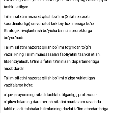
tashkil etilgan.
Ta’lim sifatini nazorat qilish bo‘limi (Sifat nazorati
koordinatorligi) universitet tarkibiy tuzilmasiga ko’ra
Strategik rivojlantirish bo’yicha birinchi prorektorga
bo’yso’nadi.
Ta’lim sifatini nazorat qilish bo‘limi to’g’ridan to‘g‘ri
vazirliknıng Ta’lim muassasalari faoliyatini tashkil etish,
litsenziyalash, ta'lim sifatini ta'minlash departamentiga
hisobdordir.
Ta’lim sifatini nazorat qilish bo‘limi o’ziga yuklatilgan
vazifalarga ko’ra:
o’quv jarayonining sifatli tashkil etilganligi, professor-
o‘qituvchilarning dars berish sifatini muntazam ravishda
tahlil qiladi; talabalar bilimlarining davlat ta'lim standartlariga