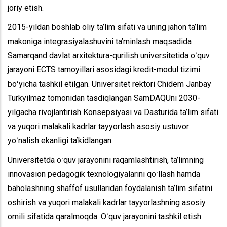
joriy etish.
2015-yildan boshlab oliy ta’lim sifati va uning jahon ta’lim
makoniga integrasiyalashuvini ta’minlash maqsadida
Samarqand davlat arxitektura-qurilish universitetida oʻquv
jarayoni ECTS tamoyillari asosidagi kredit-modul tizimi
boʻyicha tashkil etilgan. Universitet rektori Chidem Janbay
Turkyilmaz tomonidan tasdiqlangan SamDAQUni 2030-
yilgacha rivojlantirish Konsepsiyasi va Dasturida ta’lim sifati
va yuqori malakali kadrlar tayyorlash asosiy ustuvor
yoʻnalish ekanligi taʼkidlangan.
Universitetda oʻquv jarayonini raqamlashtirish, ta’limning
innovasion pedagogik texnologiyalarini qoʻllash hamda
baholashning shaffof usullaridan foydalanish ta’lim sifatini
oshirish va yuqori malakali kadrlar tayyorlashning asosiy
omili sifatida qaralmoqda. Oʻquv jarayonini tashkil etish