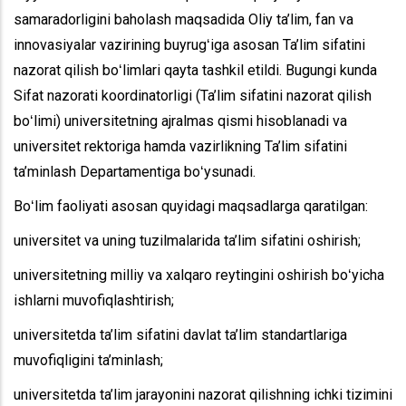
samaradorligini baholash maqsadida Oliy ta’lim, fan va
innovasiyalar vazirining buyrugʻiga asosan Ta’lim sifatini
nazorat qilish boʻlimlari qayta tashkil etildi. Bugungi kunda
Sifat nazorati koordinatorligi (Ta’lim sifatini nazorat qilish
boʻlimi) universitetning ajralmas qismi hisoblanadi va
universitet rektoriga hamda vazirlikning Ta’lim sifatini
ta’minlash Departamentiga boʻysunadi.
Boʻlim faoliyati asosan quyidagi maqsadlarga qaratilgan:
universitet va uning tuzilmalarida ta’lim sifatini oshirish;
universitetning milliy va xalqaro reytingini oshirish boʻyicha
ishlarni muvofiqlashtirish;
universitetda ta’lim sifatini davlat ta’lim standartlariga
muvofiqligini ta’minlash;
universitetda ta’lim jarayonini nazorat qilishning ichki tizimini