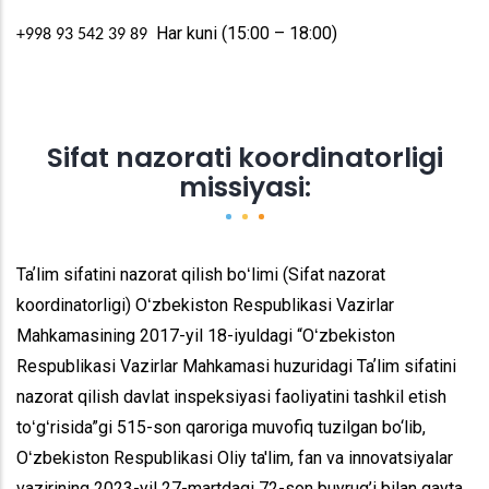
Har kuni (15:00 – 18:00)
+998 93 542 39 89
Sifat nazorati koordinatorligi
missiyasi:
Taʼlim sifatini nazorat qilish boʻlimi (Sifat nazorat
koordinatorligi) Oʻzbekiston Respublikasi Vazirlar
Mahkamasining 2017-yil 18-iyuldagi “Oʻzbekiston
Respublikasi Vazirlar Mahkamasi huzuridagi Taʼlim sifatini
nazorat qilish davlat inspeksiyasi faoliyatini tashkil etish
toʻgʻrisida”gi 515-son qaroriga muvofiq tuzilgan bo‘lib,
Oʻzbekiston Respublikasi Oliy ta'lim, fan va innovatsiyalar
vazirining 2023-yil 27-martdagi 72-son buyrug’i bilan qayta