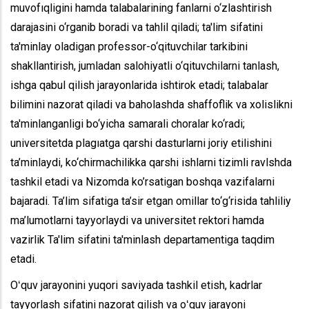
muvofıqligini hamda talabalarining fanlarni o‘zlashtirish
darajasini o‘rganib boradi va tahlil qiladi; ta'lim sifatini
ta'minlay oladigan professor-o‘qituvchilar tarkibini
shakllantirish, jumladan salohiyatli o‘qituvchilarni tanlash,
ishga qabul qilish jarayonlarida ishtirok etadi; talabalar
bilimini nazorat qiladi va baholashda shaffoflik va xolislikni
ta'minlanganligi bo‘yicha samarali choralar ko‘radi;
universitetda plagıatga qarshi dasturlarni joriy etilishini
ta’minlaydi, ko‘chirmachilikka qarshi ishlarni tizimli ravlshda
tashkil etadi va Nizomda ko’rsatigan boshqa vazifalarni
bajaradi. Ta’lim sifatiga ta’sir etgan omillar to‘g‘risida tahliliy
ma’lumotlarni tayyorlaydi va universitet rektori hamda
vazirlik Ta'lim sifatini ta'minlash departamentiga taqdim
etadi.
Oʻquv jarayonini yuqori saviyada tashkil etish, kadrlar
tayyorlash sifatini nazorat qilish va oʻquv jarayoni