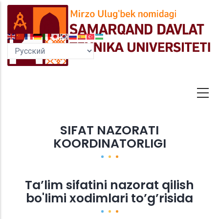
Перейти
к
основному
содержанию
SIFAT NAZORATI
KOORDINATORLIGI
Ta’lim sifatini nazorat qilish
bo'limi xodimlari to’g’risida