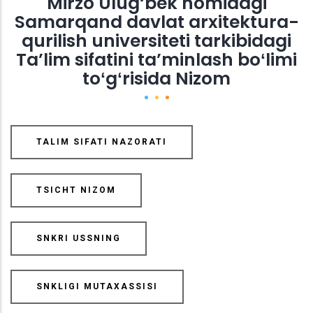
Mirzo Ulug‘bek nomidagi
Samarqand davlat arxitektura-
qurilish universiteti tarkibidagi
Ta’lim sifatini ta’minlash boʻlimi
toʻgʻrisida Nizom
TALIM SIFATI NAZORATI
TSICHT NIZOM
SNKRI USSNING
SNKLIGI MUTAXASSISI