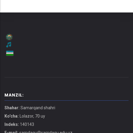
MANZIL:
Shahar:
Samarqand shahri
Ko'cha:
Lolazor, 70 uy
Indeks:
140143
E-mail:
samdaqu@samdaqu.edu.uz